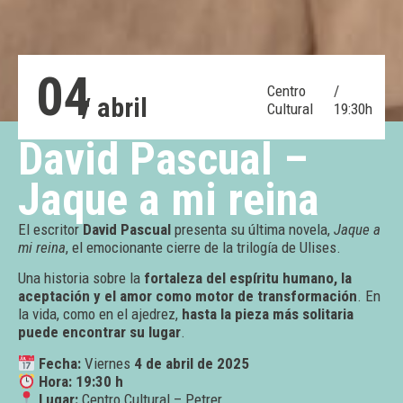
04
Centro
/
/ abril
Cultural
19:30h
David Pascual –
Jaque a mi reina
El escritor
David Pascual
presenta su última novela,
Jaque a
mi reina
, el emocionante cierre de la trilogía de Ulises.
Una historia sobre la
fortaleza del espíritu humano, la
aceptación y el amor como motor de transformación
. En
la vida, como en el ajedrez,
hasta la pieza más solitaria
puede encontrar su lugar
.
Fecha:
Viernes
4 de abril de 2025
Hora:
19:30 h
Lugar:
Centro Cultural – Petrer