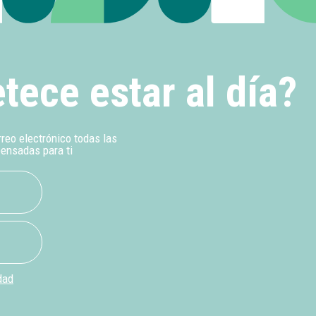
tece estar al día?
rreo electrónico todas las
pensadas para ti
dad