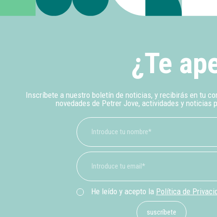
¿Te ape
Inscríbete a nuestro boletín de noticias, y recibirás en tu co
novedades de Petrer Jove, actividades y noticias 
He leído y acepto la
Política de Privaci
suscríbete