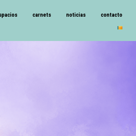
spacios
carnets
noticias
contacto