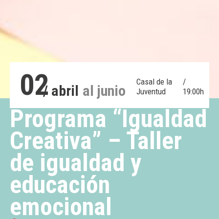
02
Casal de la
/
/ abril
al junio
Juventud
19:00h
Programa “Igualdad
Creativa” – Taller
de igualdad y
educación
emocional