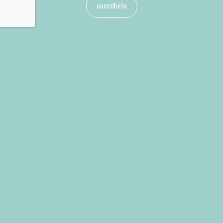
suscríbete
Concejalía de Infancia y Juventud de Petrer
Horario de 10 a 14h y de 17 a 20h
C/ Ortega y Gasset 26