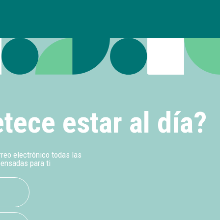
tece estar al día?
rreo electrónico todas las
pensadas para ti