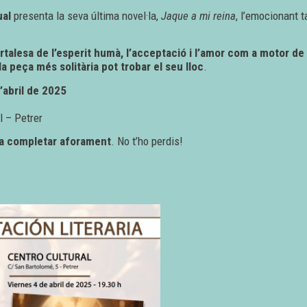
ual
presenta la seva última novel·la,
Jaque a mi reina
, l’emocionant t
rtalesa de l’esperit humà, l’acceptació i l’amor com a motor d
 la peça més solitària pot trobar el seu lloc
.
’abril de 2025
l – Petrer
s a completar aforament
. No t’ho perdis!