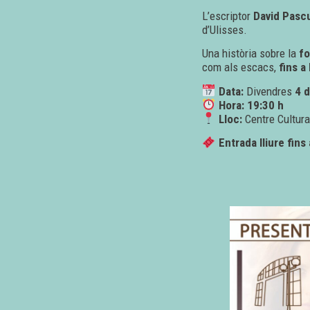
L’escriptor
David Pasc
d’Ulisses.
Una història sobre la
fo
com als escacs,
fins a
Data:
Divendres
4 d
Hora:
19:30 h
Lloc:
Centre Cultura
Entrada lliure fin