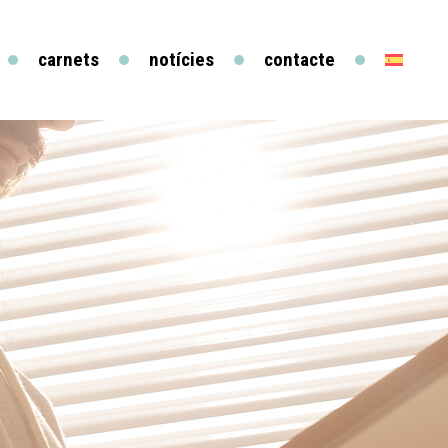
carnets
notícies
contacte