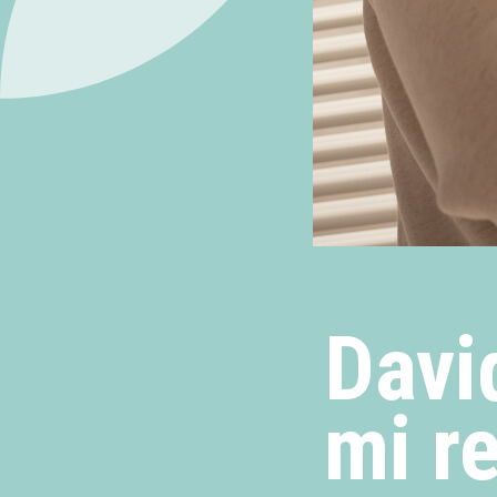
Davi
mi r