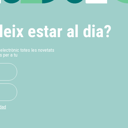
leix estar al dia?
u electrònic totes les novetats
s per a tu
idad