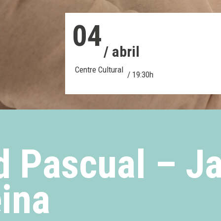
04
/ abril
Centre Cultural
/ 19:30h
d Pascual – J
eina