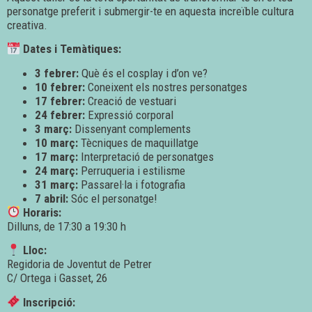
personatge preferit i submergir-te en aquesta increïble cultura
creativa.
Dates i Temàtiques:
3 febrer:
Què és el cosplay i d’on ve?
10 febrer:
Coneixent els nostres personatges
17 febrer:
Creació de vestuari
24 febrer:
Expressió corporal
3 març:
Dissenyant complements
10 març:
Tècniques de maquillatge
17 març:
Interpretació de personatges
24 març:
Perruqueria i estilisme
31 març:
Passarel·la i fotografia
7 abril:
Sóc el personatge!
Horaris:
Dilluns, de 17:30 a 19:30 h
Lloc:
Regidoria de Joventut de Petrer
C/ Ortega i Gasset, 26
Inscripció: