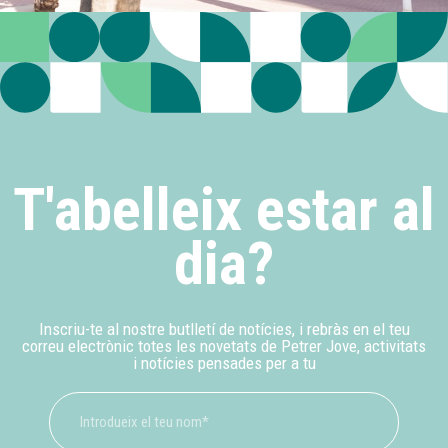
T'abelleix estar al
dia?
Inscriu-te al nostre butlletí de notícies, i rebràs en el teu
correu electrònic totes les novetats de Petrer Jove, activitats
i notícies pensades per a tu