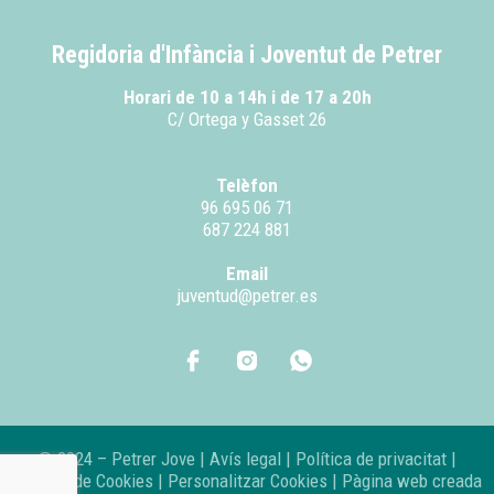
Regidoria d'Infància i Joventut de Petrer
Horari de 10 a 14h i de 17 a 20h
C/ Ortega y Gasset 26
Telèfon
96 695 06 71
687 224 881
Email
juventud@petrer.es
© 2024 – Petrer Jove |
Avís legal
|
Política de privacitat
|
Política de Cookies
|
Personalitzar Cookies
| Pàgina web creada