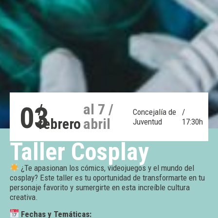
03
/
al 7 /
Concejalía de
/
febrero
abril
Juventud
17:30h
Taller Cosplay
¿Te apasionan los cómics, videojuegos y el mundo del
cosplay? Este taller es tu oportunidad de transformarte en tu
personaje favorito y sumergirte en esta increíble cultura
creativa.
Fechas y Temáticas: