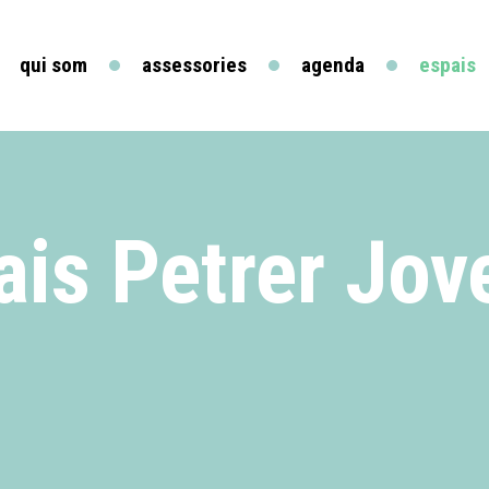
qui som
assessories
agenda
espais
ais Petrer Jov