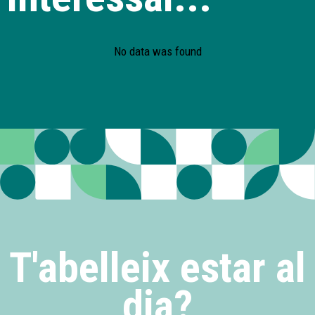
No data was found
T'abelleix estar al
dia?