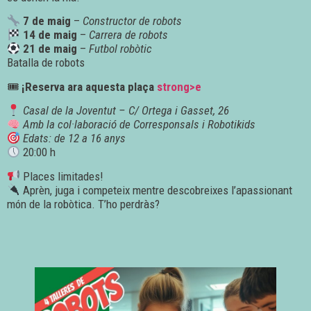
7 de maig
–
Constructor de robots
14 de maig
–
Carrera de robots
21 de maig
–
Futbol robòtic
Batalla de robots
🎟
¡Reserva ara aquesta plaça
strong>e
Casal de la Joventut – C/ Ortega i Gasset, 26
Amb la col·laboració de Corresponsals i Robotikids
Edats: de 12 a 16 anys
20:00 h
Places limitades!
Aprèn, juga i competeix mentre descobreixes l’apassionant
món de la robòtica. T’ho perdràs?