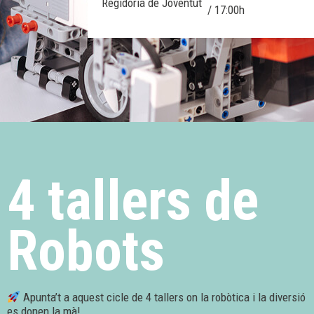
Regidoria de Joventut
/ 17:00h
4 tallers de
Robots
Apunta’t a aquest cicle de 4 tallers on la robòtica i la diversió
es donen la mà!