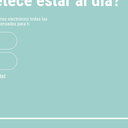
tece estar al día?
rreo electrónico todas las
pensadas para ti
dad