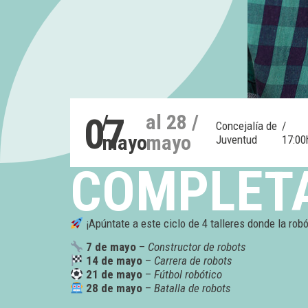
07
/
al 28 /
Concejalía de
/
mayo
mayo
Juventud
17:00
COMPLETA 
¡Apúntate a este ciclo de 4 talleres donde la robó
7 de mayo
–
Constructor de robots
14 de mayo
–
Carrera de robots
21 de mayo
–
Fútbol robótico
28 de mayo
–
Batalla de robots