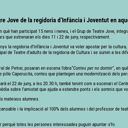
tre Jove de la regidoria d’Infància i Joventut en aq
en què han participat 15 nens i nenes, i el Grup de Teatre Jove, integr
rs que estrenaran els dies 11 i 22 de juny, respectivament.
nys la regidoria d’Infància i Joventut va voler apostar per la cultura
ipal de Teatre d’adults de la regidoria de Cultura i se sumin a les d
ural de Petrer, posaran en escena l’obra
“Contes per no dormir
”, en qu
 Te pille Caperucita, contes que plantegen una modernització dels pe
barà el 22 de juny, a les 20.30 h, també tenint com a escenari el Cent
mèdia sobre l’amistat que ajuda a estendre ponts i els somnis que vo
els mateixos alumnes.
cansable i la implicació al 100% dels alumnes i del professor de teatr
ler perquè totes les persones interessades puguin apuntar-s’hi.