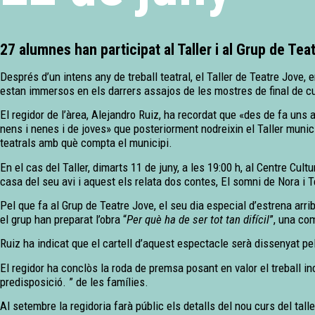
27 alumnes han participat al Taller i al Grup de Tea
Després d’un intens any de treball teatral, el Taller de Teatre Jove, 
estan immersos en els darrers assajos de les mostres de final de cu
El regidor de l’àrea, Alejandro Ruiz, ha recordat que «des de fa uns a
nens i nenes i de joves» que posteriorment nodreixin el Taller munic
teatrals amb què compta el municipi.
En el cas del Taller, dimarts 11 de juny, a les 19:00 h, al Centre Cult
casa del seu avi i aquest els relata dos contes, El somni de Nora i
Pel que fa al Grup de Teatre Jove, el seu dia especial d’estrena arri
el grup han preparat l’obra “
Per què ha de ser tot tan difícil
”, una co
Ruiz ha indicat que el cartell d’aquest espectacle serà dissenyat p
El regidor ha conclòs la roda de premsa posant en valor el treball in
predisposició. ” de les famílies.
Al setembre la regidoria farà públic els detalls del nou curs del tal