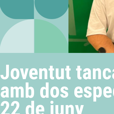
Joventut tanc
amb dos espec
22 de juny