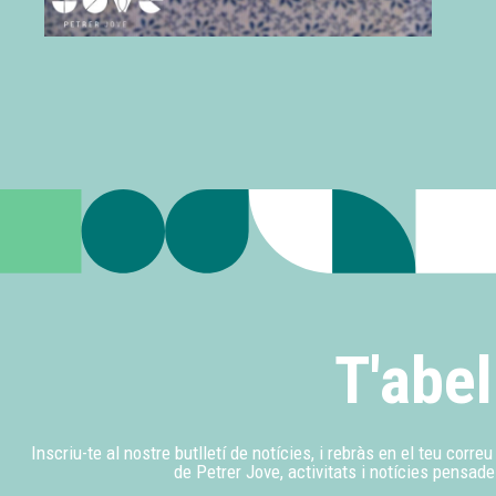
T'abel
Inscriu-te al nostre butlletí de notícies, i rebràs en el teu corre
de Petrer Jove, activitats i notícies pensade