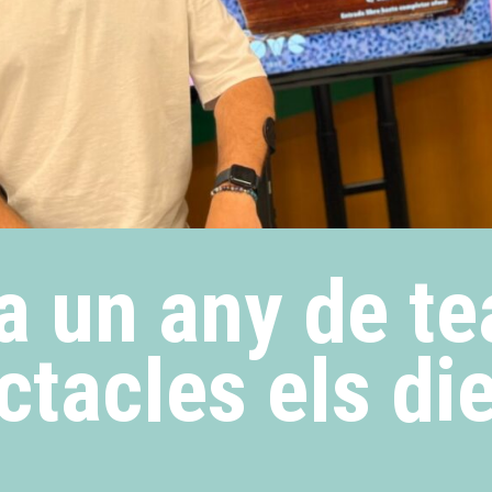
a un any de te
tacles els die