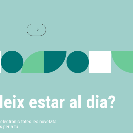
leix estar al dia?
u electrònic totes les novetats
s per a tu