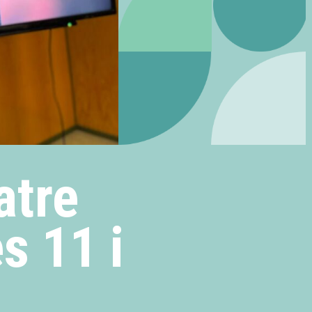
atre
s 11 i