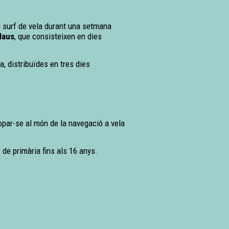
 i surf de vela durant una setmana
laus
, que consisteixen en dies
, distribuïdes en tres dies
.
ropar-se al món de la navegació a vela
de primària fins als 16 anys.