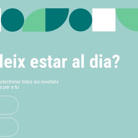
leix estar al dia?
u electrònic totes les novetats
s per a tu