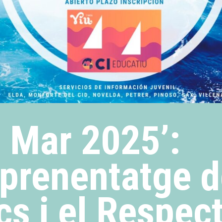
la Mar 2025’:
prenentatge d
s i el Respect