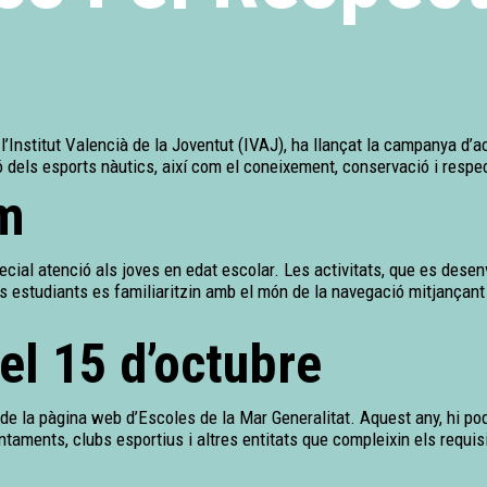
l’Institut Valencià de la Joventut (IVAJ), ha llançat la campanya d’ac
ó dels esports nàutics, així com el coneixement, conservació i respe
om
cial atenció als joves en edat escolar. Les activitats, que es desenv
s estudiants es familiaritzin amb el món de la navegació mitjançant
del 15 d’octubre
s de la pàgina web d’Escoles de la Mar Generalitat. Aquest any, hi po
juntaments, clubs esportius i altres entitats que compleixin els requis