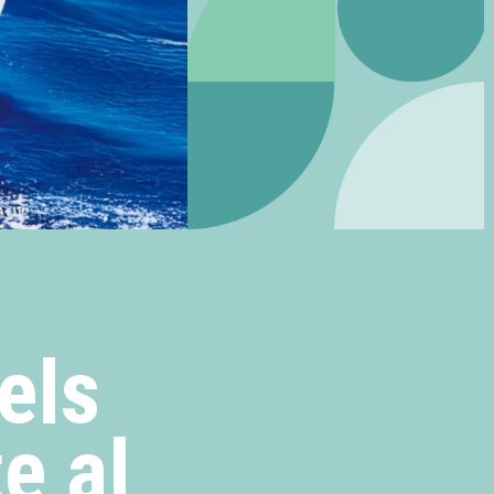
els
e al