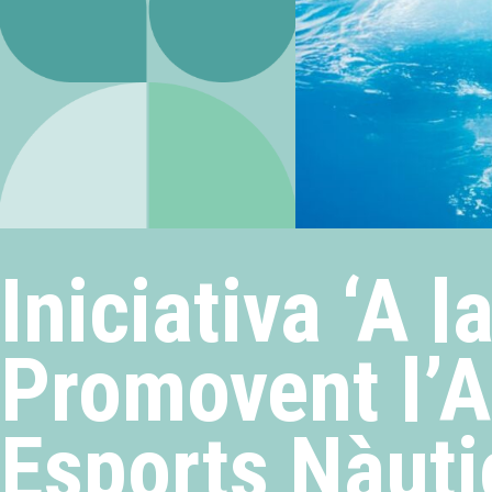
Iniciativa ‘A 
Promovent l’A
Esports Nàutic