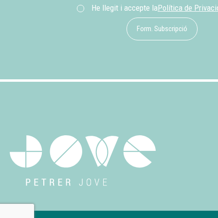
He llegit i accepte la
Política de Privac
Form. Subscripció