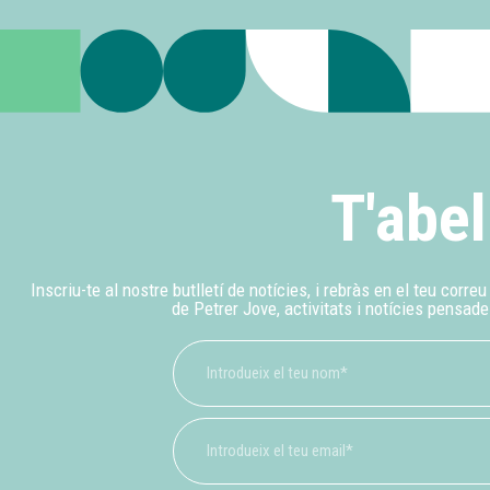
T'abel
Inscriu-te al nostre butlletí de notícies, i rebràs en el teu corre
de Petrer Jove, activitats i notícies pensade