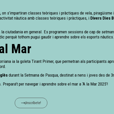
a
, on s’impartiran classes teòriques i pràctiques de vela, piragüisme
’activitat nàutica amb classes teòriques i pràctiques, i
Divers Dies B
 la ciutadania en general. Es programen sessions de cap de setmana
údic perquè tothom pugui gaudir i aprendre sobre els esports nàutics
al Mar
rriana ia la goleta Tirant Primer, que permetran als participants ap
ord.
nglès
durant la Setmana de Pasqua, destinat a nens i joves des de 3r 
. Prepara’t per navegar i aprendre sobre el mar a ‘A la Mar 2025’!
¡Inscríbete!