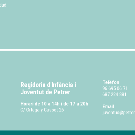
idad
Telèfon
Regidoria d'Infància i
96 695 06 71
Joventut de Petrer
687 224 881
Horari de 10 a 14h i de 17 a 20h
Email
C/ Ortega y Gasset 26
juventud@petrer