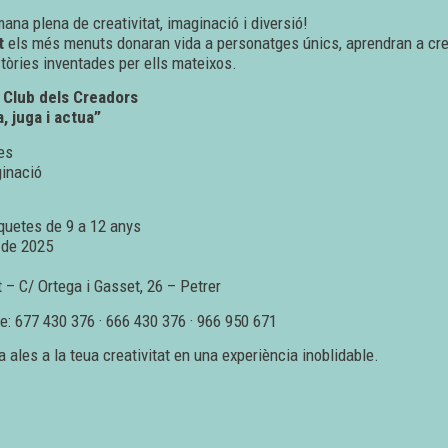
ana plena de creativitat, imaginació i diversió!
t
els més menuts donaran vida a personatges únics, aprendran a crea
stòries inventades per ells mateixos.
 Club dels Creadors
a, juga i actua”
es
ginació
iquetes de 9 a 12 anys
 de 2025
 – C/ Ortega i Gasset, 26 – Petrer
: 677 430 376 · 666 430 376 · 966 950 671
 ales a la teua creativitat en una experiència inoblidable.