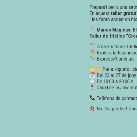
Prepara’t per a una setm
En aquest
taller gratuï
i les faran actuar en hi
Manos Mágicas: El
Taller de titelles “Cre
Crea les teues titell
Explora la teua ima
Expressa’t amb art
Per a xiquets i x
Del 23 al 27 de juny
De 10:00 a 20:00 h
Casal de la Joventut
Telèfons de contacte
No t’ho perdes! Dona