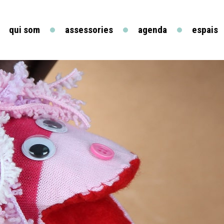
qui som
assessories
agenda
espais