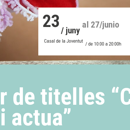
23
al 27/junio
/ juny
Casal de la Joventut
/ de 10:00 a 20:00h
r de titelles “
i actua”