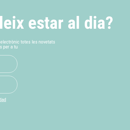
leix estar al dia?
u electrònic totes les novetats
s per a tu
idad