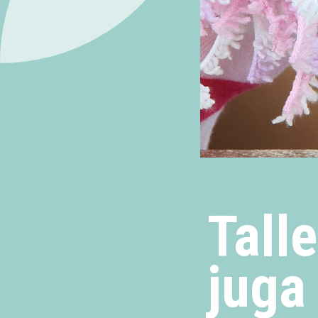
Talle
juga 