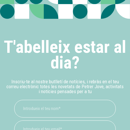
T'abelleix estar al
dia?
Inscriu-te al nostre butlletí de notícies, i rebràs en el teu
correu electrònic totes les novetats de Petrer Jove, activitats
i notícies pensades per a tu