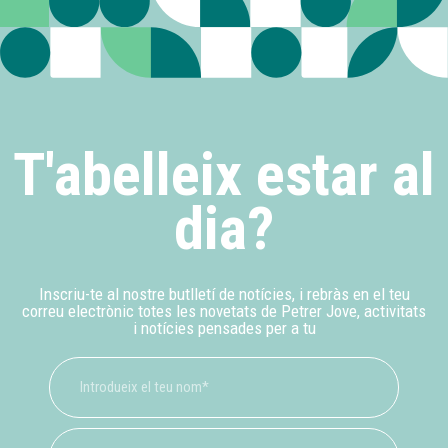
T'abelleix estar al
dia?
Inscriu-te al nostre butlletí de notícies, i rebràs en el teu
correu electrònic totes les novetats de Petrer Jove, activitats
i notícies pensades per a tu