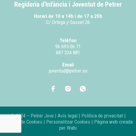
Regidoria d'Infància i Joventut de Petrer
Horari de 10 a 14h i de 17 a 20h
C/ Ortega y Gasset 26
Telèfon
96 695 06 71
687 224 881
Email
juventud@petrer.es
© 2024 – Petrer Jove |
Avís legal
|
Política de privacitat
|
Política de Cookies
|
Personalitzar Cookies
| Pàgina web creada
per
Wabi