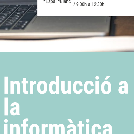
*Espai *Blanc
/ 9:30h a 12:30h
Introducció a
la
informàtica