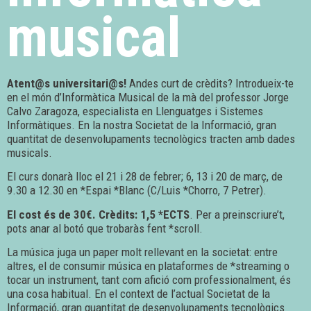
musical
Atent@s universitari@s!
Andes curt de crèdits? Introdueix-te
en el món d’Informàtica Musical de la mà del professor Jorge
Calvo Zaragoza, especialista en Llenguatges i Sistemes
Informàtiques. En la nostra Societat de la Informació, gran
quantitat de desenvolupaments tecnològics tracten amb dades
musicals.
El curs donarà lloc el 21 i 28 de febrer; 6, 13 i 20 de març, de
9.30 a 12.30 en *Espai *Blanc (C/Luis *Chorro, 7 Petrer).
El cost és de 30€. Crèdits: 1,5 *ECTS
. Per a preinscriure’t,
pots anar al botó que trobaràs fent *scroll.
La música juga un paper molt rellevant en la societat: entre
altres, el de consumir música en plataformes de *streaming o
tocar un instrument, tant com afició com professionalment, és
una cosa habitual. En el context de l’actual Societat de la
Informació, gran quantitat de desenvolupaments tecnològics