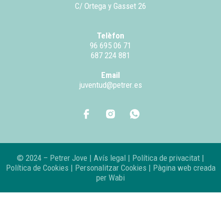
C/ Ortega y Gasset 26
Telèfon
96 695 06 71
687 224 881
Email
juventud@petrer.es
© 2024 – Petrer Jove |
Avís legal
|
Política de privacitat
|
Política de Cookies
|
Personalitzar Cookies
| Pàgina web creada
per
Wabi