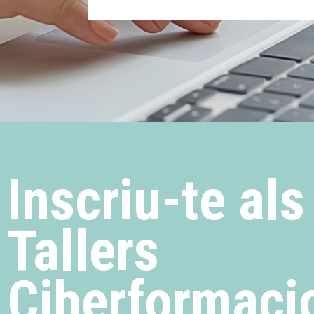
Inscriu-te als
Tallers
Ciberformaci