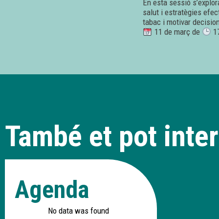
En esta sessió s’explor
salut i estratègies efe
tabac i motivar decisio
11 de març de
17
També et pot inter
Agenda
No data was found