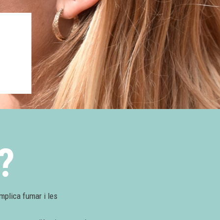
?
mplica fumar i les