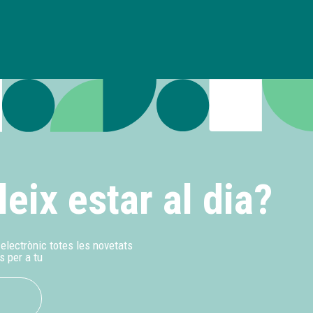
leix estar al dia?
u electrònic totes les novetats
s per a tu