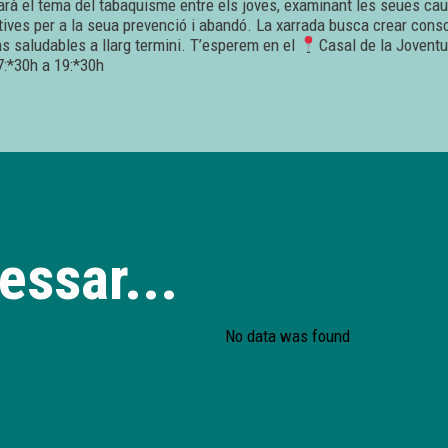
arà el tema del tabaquisme entre els joves, examinant les seues ca
ctives per a la seua prevenció i abandó. La xarrada busca crear cons
ns saludables a llarg termini. T’esperem en el
Casal de la Joventu
:*30h a 19:*30h
essar...
No data was found