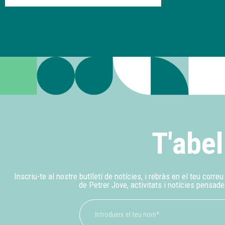
T'abel
Inscriu-te al nostre butlletí de notícies, i rebràs en el teu corre
de Petrer Jove, activitats i notícies pensade