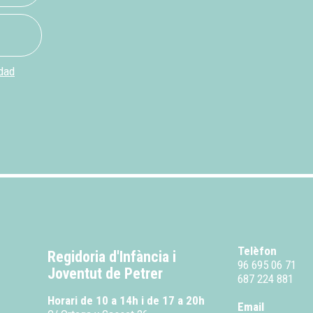
idad
Telèfon
Regidoria d'Infància i
96 695 06 71
Joventut de Petrer
687 224 881
Horari de 10 a 14h i de 17 a 20h
Email