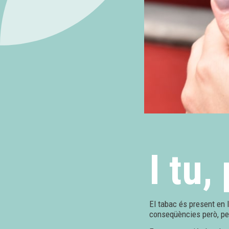
I tu
El tabac és present en 
conseqüències però, pe