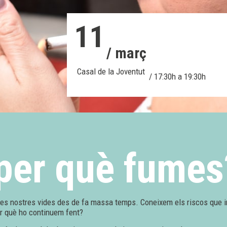
11
/ març
Casal de la Joventut
/ 17:30h a 19:30h
, per què fumes
les nostres vides des de fa massa temps. Coneixem els riscos que i
r què ho continuem fent?