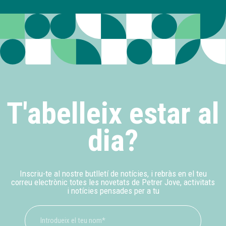
T'abelleix estar al
dia?
Inscriu-te al nostre butlletí de notícies, i rebràs en el teu
correu electrònic totes les novetats de Petrer Jove, activitats
i notícies pensades per a tu