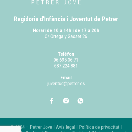
Regidoria d'Infància i Joventut de Petrer
Horari de 10 a 14h i de 17 a 20h
C/ Ortega y Gasset 26
Telèfon
96 695 06 71
687 224 881
Email
juventud@petrer.es
© 2024 – Petrer Jove |
Avís legal
|
Política de privacitat
|