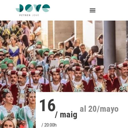
16
al 20/mayo
/ maig
/ 20:00h