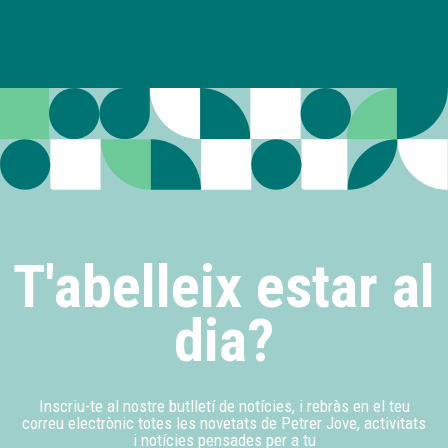
T'abelleix estar al
dia?
Inscriu-te al nostre butlletí de notícies, i rebràs en el teu
correu electrònic totes les novetats de Petrer Jove, activitats
i notícies pensades per a tu