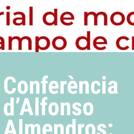
Conferència
d’Alfonso
Almendros: