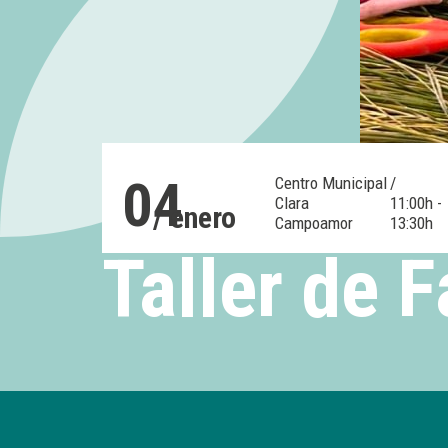
04
Centro Municipal
/
Clara
11:00h -
/ enero
Campoamor
13:30h
Taller de F