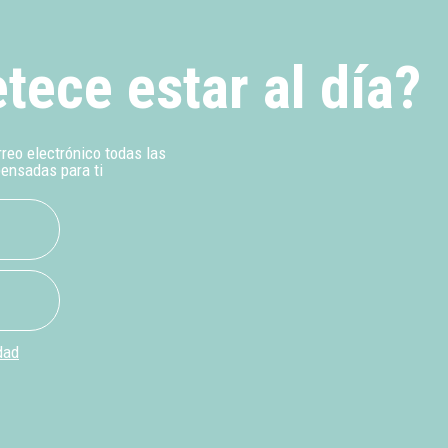
tece estar al día?
rreo electrónico todas las
pensadas para ti
dad