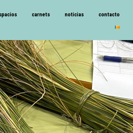
spacios
carnets
noticias
contacto