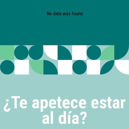
No data was found
¿Te apetece estar
al día?