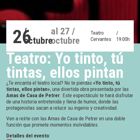
26
/
al 27 /
Teatro
/
octubre
octubre
Cervantes
19:00h
Teatro: Yo tinto, tú
tintas, ellos pintan
¿Te encanta el teatro local? No te pierdas
«Yo tinto, tú
tintas, ellos pintan»
, una divertida obra presentada por las
Amas de Casa de Petrer
. Este espectáculo te hará disfrutar
de una historia entretenida y llena de humor, donde las
protagonistas sacan a relucir su ingenio y creatividad.
Ven a reírte con las Amas de Casa de Petrer en una doble
función que promete momentos inolvidables.
Detalles del evento
: