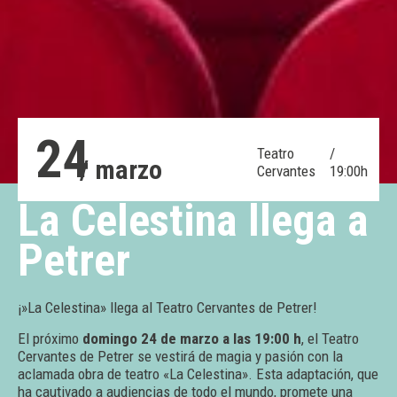
24
Teatro
/
/ marzo
Cervantes
19:00h
La Celestina llega a
Petrer
¡»La Celestina» llega al Teatro Cervantes de Petrer!
El próximo
domingo 24 de marzo a las 19:00 h
, el Teatro
Cervantes de Petrer se vestirá de magia y pasión con la
aclamada obra de teatro «La Celestina». Esta adaptación, que
ha cautivado a audiencias de todo el mundo, promete una