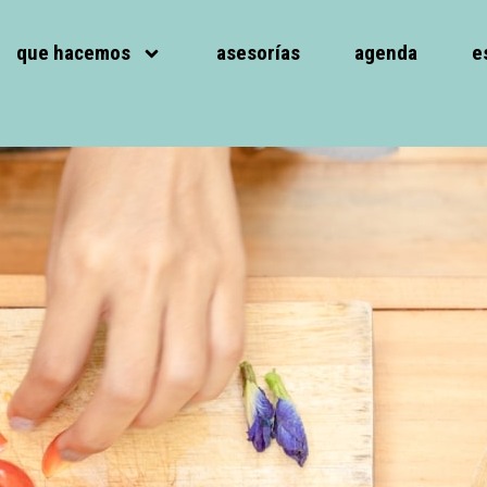
que hacemos
asesorías
agenda
e