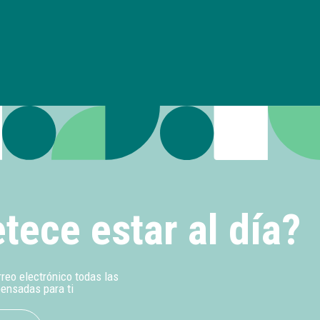
tece estar al día?
rreo electrónico todas las
pensadas para ti