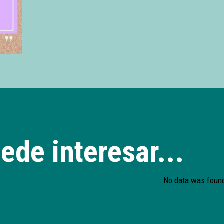
ede interesar...
No data was foun