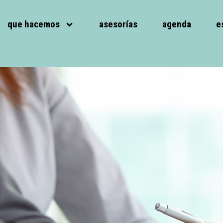
que hacemos
asesorías
agenda
e