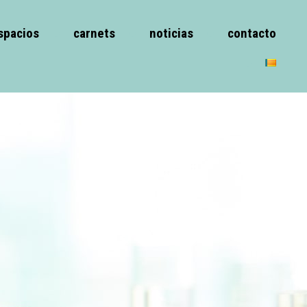
spacios
carnets
noticias
contacto