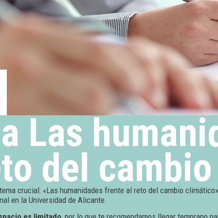
0
ia Las humani
eto del cambio
tema crucial: «Las humanidades frente al reto del cambio climático»
nal en la Universidad de Alicante.
spacio es limitado
, por lo que te recomendamos llegar temprano par