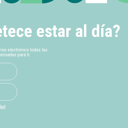
tece estar al día?
rreo electrónico todas las
pensadas para ti
dad