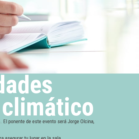
dades
 climático
. El ponente de este evento será Jorge Olcina,
a asegurar tu lugar en la sala.