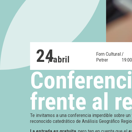
24
Forn Cultural
/
/ abril
Petrer
19:0
Conferenc
frente al r
Te invitamos a una conferencia imperdible sobre un 
reconocido catedrático de Análisis Geográfico Regio
La entrada es gratuita
, pero ten en cuenta que el
e