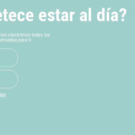
tece estar al día?
rreo electrónico todas las
pensadas para ti
dad