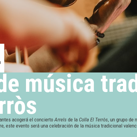
h
de música trad
rròs
vantes acogerá el concierto
Arrels
de la
Colla El Terròs
, un grupo de 
re, este evento será una celebración de la música tradicional valen