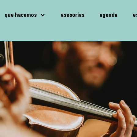
que hacemos
asesorías
agenda
e