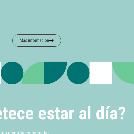
Más información
tece estar al día?
rreo electrónico todas las