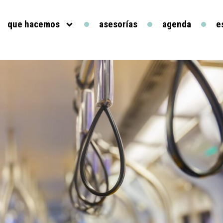
que hacemos
asesorías
agenda
e