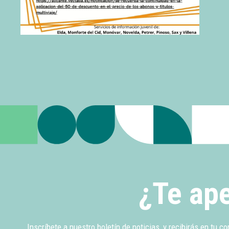
¿Te ape
Inscríbete a nuestro boletín de noticias, y recibirás en tu co